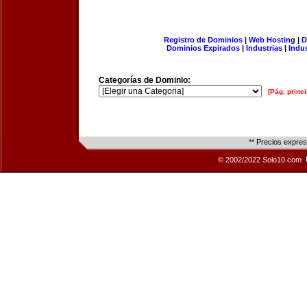
Registro de Dominios
|
Web Hosting
|
D
Dominios Expirados
|
Industrias
|
Indu
Categorías de Dominio:
[Pág. princi
** Precios expre
© 2002/2022 Solo10.com