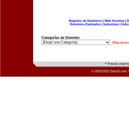
Registro de Dominios
|
Web Hosting
|
D
Dominios Expirados
|
Industrias
|
Indu
Categorías de Dominio:
[Pág. princi
** Precios expre
© 2002/2022 Solo10.com