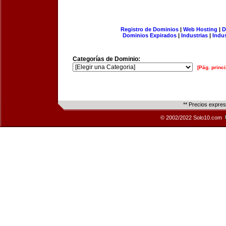
Registro de Dominios
|
Web Hosting
|
D
Dominios Expirados
|
Industrias
|
Indu
Categorías de Dominio:
[Pág. princi
** Precios expre
© 2002/2022 Solo10.com