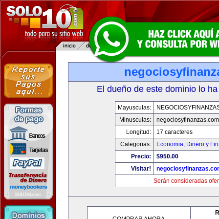
negociosyfinanz
El dueño de este dominio lo ha
Mayusculas:
NEGOCIOSYFINANZA
Minusculas:
negociosyfinanzas.com
Longitud:
17 caracteres
Categorias:
Economia, Dinero y Fi
Precio:
$950.00
Visitar!
negociosyfinanzas.c
Serán consideradas ofer
R