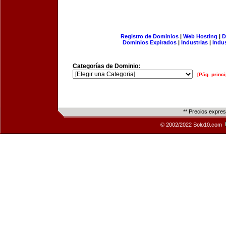
Registro de Dominios
|
Web Hosting
|
D
Dominios Expirados
|
Industrias
|
Indu
Categorías de Dominio:
[Pág. princi
** Precios expre
© 2002/2022 Solo10.com