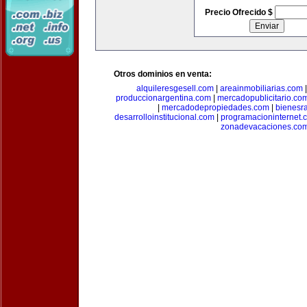
Precio Ofrecido $
Otros dominios en venta:
alquileresgesell.com
|
areainmobiliarias.com
produccionargentina.com
|
mercadopublicitario.co
|
mercadodepropiedades.com
|
bienesr
desarrolloinstitucional.com
|
programacioninternet.
zonadevacaciones.co