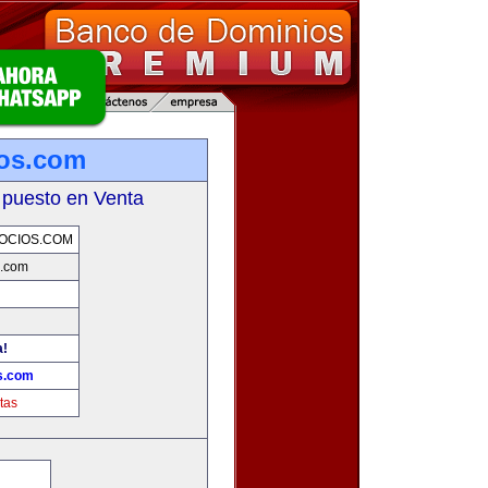
ios.com
 puesto en Venta
OCIOS.COM
s.com
a!
s.com
tas