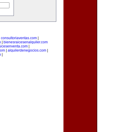
|
consultoriaventas.com
|
m
|
bienesraicesenalquiler.com
aicesenventa.com
|
com
|
alquilerdenegocios.com
|
m
|