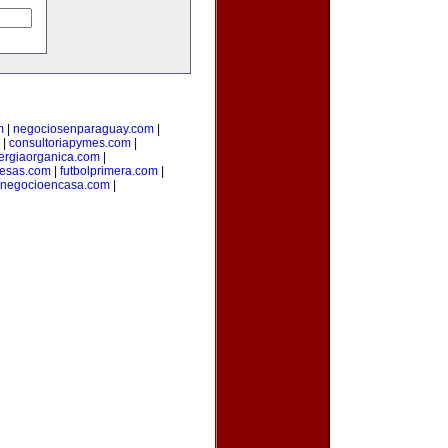
m
|
negociosenparaguay.com
|
|
consultoriapymes.com
|
ergiaorganica.com
|
esas.com
|
futbolprimera.com
|
unegocioencasa.com
|