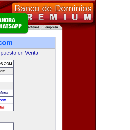
.com
 puesto en Venta
OS.COM
com
ferta!
.com
tas