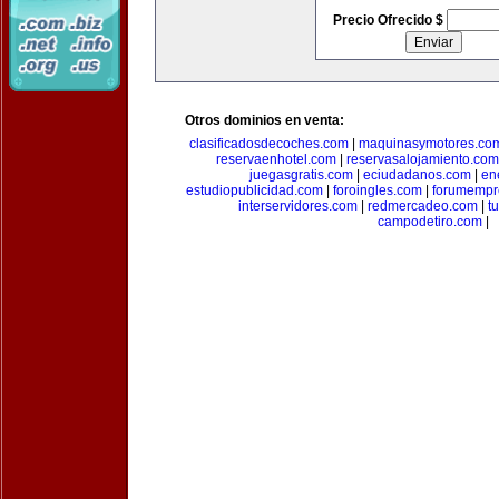
Precio Ofrecido $
Otros dominios en venta:
clasificadosdecoches.com
|
maquinasymotores.co
reservaenhotel.com
|
reservasalojamiento.com
juegasgratis.com
|
eciudadanos.com
|
en
estudiopublicidad.com
|
foroingles.com
|
forumempr
interservidores.com
|
redmercadeo.com
|
t
campodetiro.com
|