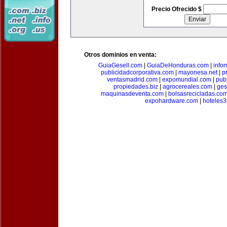
Precio Ofrecido $
Otros dominios en venta:
GuiaGesell.com
|
GuiaDeHonduras.com
|
info
publicidadcorporativa.com
|
mayonesa.net
|
p
ventasmadrid.com
|
expomundial.com
|
pub
propiedades.biz
|
agrocereales.com
|
ges
maquinasdeventa.com
|
bolsasrecicladas.co
expohardware.com
|
hoteles