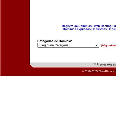
Registro de Dominios
|
Web Hosting
|
D
Dominios Expirados
|
Industrias
|
Indu
Categorías de Dominio:
[Pág. princi
** Precios expre
© 2002/2022 Solo10.com