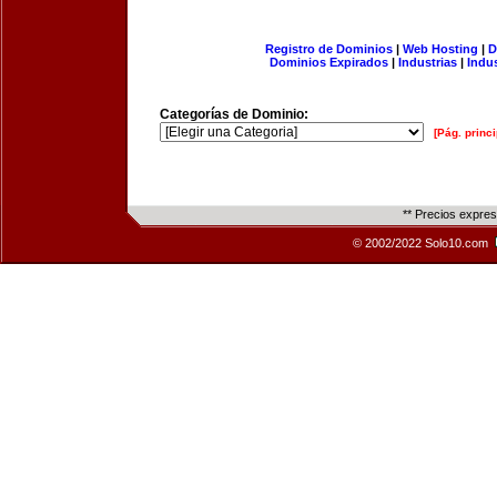
Registro de Dominios
|
Web Hosting
|
D
Dominios Expirados
|
Industrias
|
Indu
Categorías de Dominio:
[Pág. princi
** Precios expre
© 2002/2022 Solo10.com