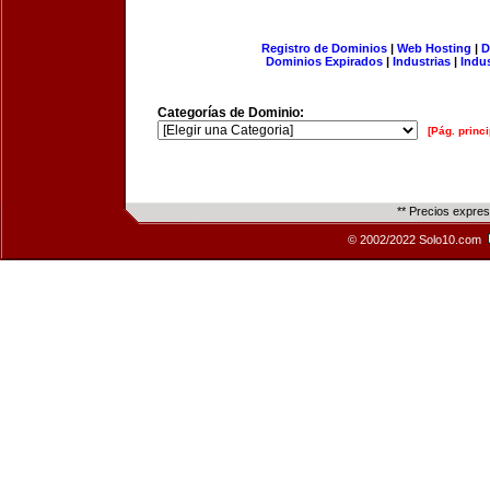
Registro de Dominios
|
Web Hosting
|
D
Dominios Expirados
|
Industrias
|
Indu
Categorías de Dominio:
[Pág. princi
** Precios expre
© 2002/2022 Solo10.com