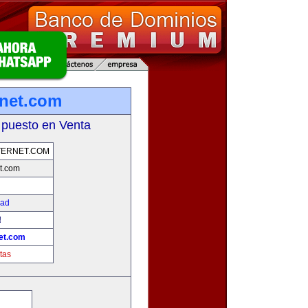
net.com
 puesto en Venta
TERNET.COM
t.com
dad
!
et.com
tas