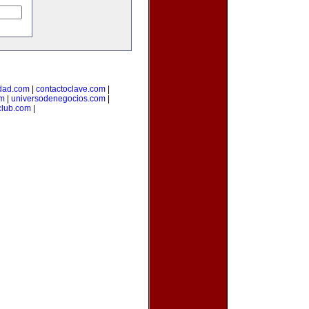
dad.com
|
contactoclave.com
|
om
|
universodenegocios.com
|
club.com
|