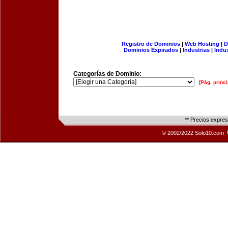
Registro de Dominios
|
Web Hosting
|
D
Dominios Expirados
|
Industrias
|
Indu
Categorías de Dominio:
[Pág. princi
** Precios expre
© 2002/2022 Solo10.com