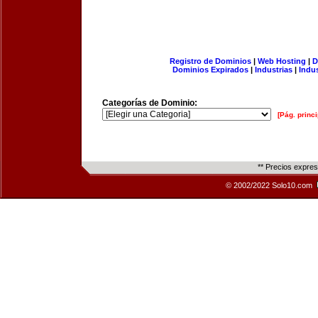
Registro de Dominios
|
Web Hosting
|
D
Dominios Expirados
|
Industrias
|
Indu
Categorías de Dominio:
[Pág. princi
** Precios expre
© 2002/2022 Solo10.com