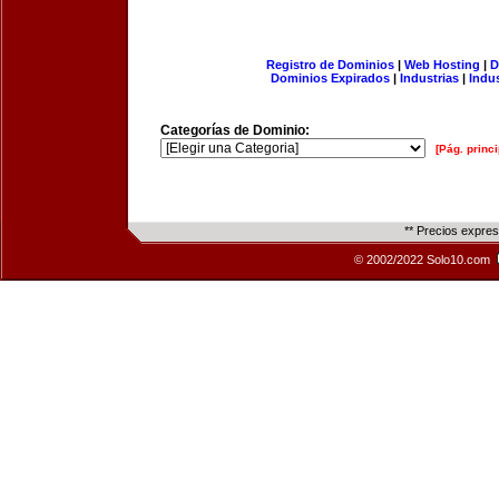
Registro de Dominios
|
Web Hosting
|
D
Dominios Expirados
|
Industrias
|
Indu
Categorías de Dominio:
[Pág. princi
** Precios expre
© 2002/2022 Solo10.com