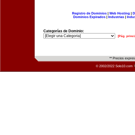
Registro de Dominios
|
Web Hosting
|
D
Dominios Expirados
|
Industrias
|
Indu
Categorías de Dominio:
[Pág. princi
** Precios expre
© 2002/2022 Solo10.com