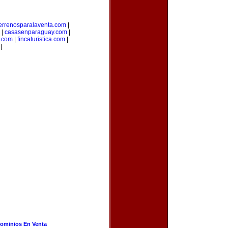
errenosparalaventa.com
|
|
casasenparaguay.com
|
s.com
|
fincaturistica.com
|
|
ominios En Venta