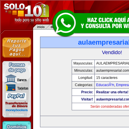
aulaempresaria
Vendido!
Mayusculas:
AULAEMPRESARIA
Minusculas:
aulaempresarial.co
Longitud:
15 caracteres
Categorias:
EducaciÃ³n
,
Empresa
Precio:
Realizar una oferta!
Visitar!
aulaempresarial.c
Serán consideradas ofer