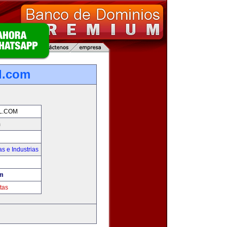
l.com
L.COM
m
s e Industrias
om
tas