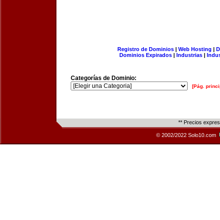
Registro de Dominios
|
Web Hosting
|
D
Dominios Expirados
|
Industrias
|
Indu
Categorías de Dominio:
[Pág. princi
** Precios expre
© 2002/2022 Solo10.com