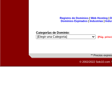
Registro de Dominios
|
Web Hosting
|
D
Dominios Expirados
|
Industrias
|
Indu
Categorías de Dominio:
[Pág. princi
** Precios expre
© 2002/2022 Solo10.com