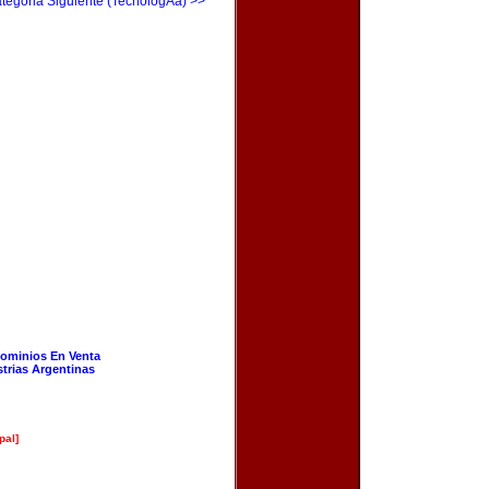
tegoria Siguiente (TecnologÃ­a) >>
ominios En Venta
strias Argentinas
pal]