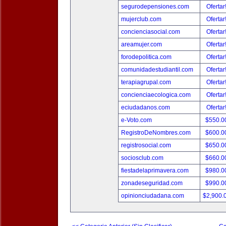
segurodepensiones.com
Ofertar
mujerclub.com
Ofertar
concienciasocial.com
Ofertar
areamujer.com
Ofertar
forodepolitica.com
Ofertar
comunidadestudiantil.com
Ofertar
terapiagrupal.com
Ofertar
concienciaecologica.com
Ofertar
eciudadanos.com
Ofertar
e-Voto.com
$550.0
RegistroDeNombres.com
$600.0
registrosocial.com
$650.0
sociosclub.com
$660.0
fiestadelaprimavera.com
$980.0
zonadeseguridad.com
$990.0
opinionciudadana.com
$2,900.