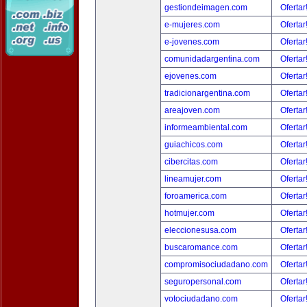
gestiondeimagen.com
Ofertar
e-mujeres.com
Ofertar
e-jovenes.com
Ofertar
comunidadargentina.com
Ofertar
ejovenes.com
Ofertar
tradicionargentina.com
Ofertar
areajoven.com
Ofertar
informeambiental.com
Ofertar
guiachicos.com
Ofertar
cibercitas.com
Ofertar
lineamujer.com
Ofertar
foroamerica.com
Ofertar
hotmujer.com
Ofertar
eleccionesusa.com
Ofertar
buscaromance.com
Ofertar
compromisociudadano.com
Ofertar
seguropersonal.com
Ofertar
votociudadano.com
Ofertar