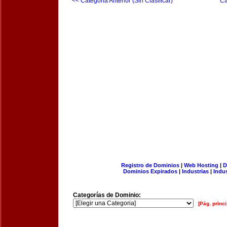
<< Categoria Anterior (Sin Clasificar)
Ca
Registro de Dominios
|
Web Hosting
|
D
Dominios Expirados
|
Industrias
|
Indu
Categorías de Dominio:
[Pág. princi